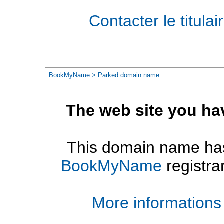
Contacter le titul
BookMyName
> Parked domain name
The web site you ha
This domain name has
BookMyName
registra
More informations