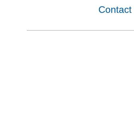
Contact